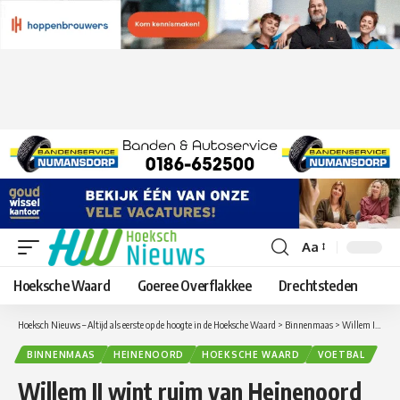
Aa
Lettergrootte
aanpassen
Hoeksche Waard
Goeree Overflakkee
Drechtsteden
Hoeksch Nieuws – Altijd als eerste op de hoogte in de Hoeksche Waard
>
Binnenmaas
>
Willem II wint ruim van Heinenoord
BINNENMAAS
HEINENOORD
HOEKSCHE WAARD
VOETBAL
Willem II wint ruim van Heinenoord