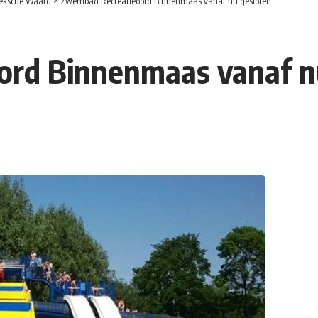
eksche Waard
>
Zwembad Recreatieoord Binnenmaas vanaf nu gesloten
rd Binnenmaas vanaf n