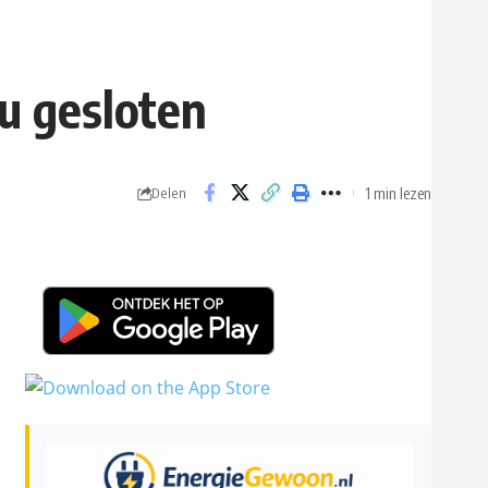
u gesloten
1 min lezen
Delen