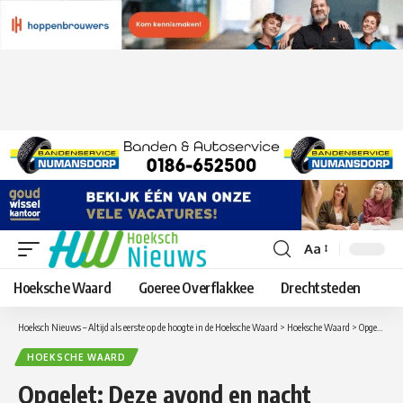
Aa
Lettergrootte
aanpassen
Hoeksche Waard
Goeree Overflakkee
Drechtsteden
Hoeksch Nieuws – Altijd als eerste op de hoogte in de Hoeksche Waard
>
Hoeksche Waard
>
Opgelet: Deze avond en nacht afsluitingen en omleidingen op de A29 zijn er deze week
HOEKSCHE WAARD
Opgelet: Deze avond en nacht