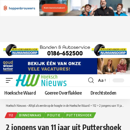
Aa
Lettergrootte
aanpassen
Hoeksche Waard
Goeree Overflakkee
Drechtsteden
Hoeksch Nieuws – Altijd als eerste op de hoogte in de Hoeksche Waard
>
112
>
2 jongens van 11 jaar uit Puttershoek vernielen 3 auto’s
112
BINNENMAAS
POLITIE
PUTTERSHOEK
2 jongens van 11 jaar uit Puttershoek