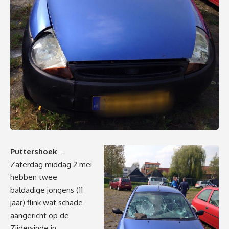
Puttershoek
–
Zaterdag middag 2 mei
hebben twee
baldadige jongens (11
jaar) flink wat schade
aangericht op de
Zijdewinde in