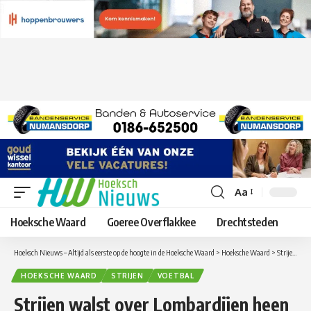
Aa
Lettergrootte
aanpassen
Hoeksche Waard
Goeree Overflakkee
Drechtsteden
Hoeksch Nieuws – Altijd als eerste op de hoogte in de Hoeksche Waard
>
Hoeksche Waard
>
Strijen walst over Lombardijen heen
HOEKSCHE WAARD
STRIJEN
VOETBAL
Strijen walst over Lombardijen heen