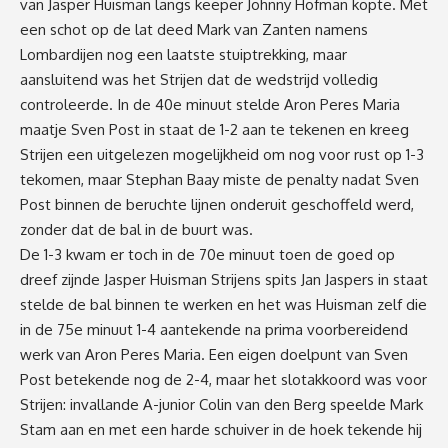
van Jasper Huisman langs keeper Johnny Hofman kopte. Met
een schot op de lat deed Mark van Zanten namens
Lombardijen nog een laatste stuiptrekking, maar
aansluitend was het Strijen dat de wedstrijd volledig
controleerde. In de 40e minuut stelde Aron Peres Maria
maatje Sven Post in staat de 1-2 aan te tekenen en kreeg
Strijen een uitgelezen mogelijkheid om nog voor rust op 1-3
tekomen, maar Stephan Baay miste de penalty nadat Sven
Post binnen de beruchte lijnen onderuit geschoffeld werd,
zonder dat de bal in de buurt was.
De 1-3 kwam er toch in de 70e minuut toen de goed op
dreef zijnde Jasper Huisman Strijens spits Jan Jaspers in staat
stelde de bal binnen te werken en het was Huisman zelf die
in de 75e minuut 1-4 aantekende na prima voorbereidend
werk van Aron Peres Maria. Een eigen doelpunt van Sven
Post betekende nog de 2-4, maar het slotakkoord was voor
Strijen: invallande A-junior Colin van den Berg speelde Mark
Stam aan en met een harde schuiver in de hoek tekende hij