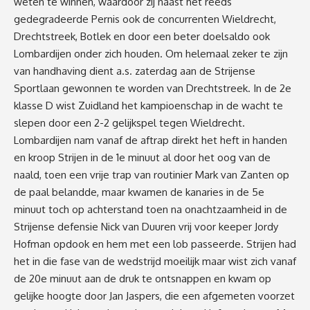
weten te winnen, waardoor zij naast het reeds
gedegradeerde Pernis ook de concurrenten Wieldrecht,
Drechtstreek, Botlek en door een beter doelsaldo ook
Lombardijen onder zich houden. Om helemaal zeker te zijn
van handhaving dient a.s. zaterdag aan de Strijense
Sportlaan gewonnen te worden van Drechtstreek. In de 2e
klasse D wist Zuidland het kampioenschap in de wacht te
slepen door een 2-2 gelijkspel tegen Wieldrecht.
Lombardijen nam vanaf de aftrap direkt het heft in handen
en kroop Strijen in de 1e minuut al door het oog van de
naald, toen een vrije trap van routinier Mark van Zanten op
de paal belandde, maar kwamen de kanaries in de 5e
minuut toch op achterstand toen na onachtzaamheid in de
Strijense defensie Nick van Duuren vrij voor keeper Jordy
Hofman opdook en hem met een lob passeerde. Strijen had
het in die fase van de wedstrijd moeilijk maar wist zich vanaf
de 20e minuut aan de druk te ontsnappen en kwam op
gelijke hoogte door Jan Jaspers, die een afgemeten voorzet