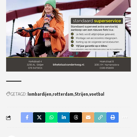
GETAGD:
lombardijen
rotterdam
Strijen
voetbal