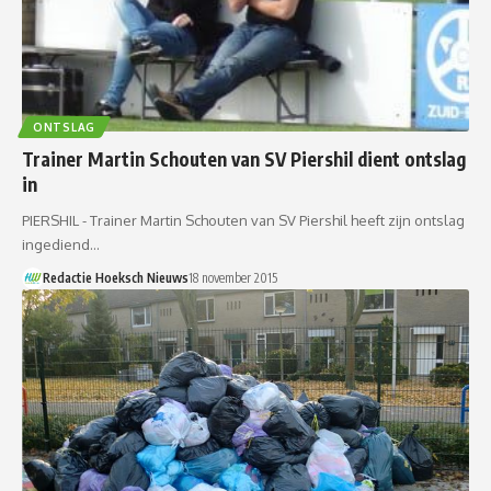
ONTSLAG
Trainer Martin Schouten van SV Piershil dient ontslag
in
PIERSHIL - Trainer Martin Schouten van SV Piershil heeft zijn ontslag
ingediend…
Redactie Hoeksch Nieuws
18 november 2015