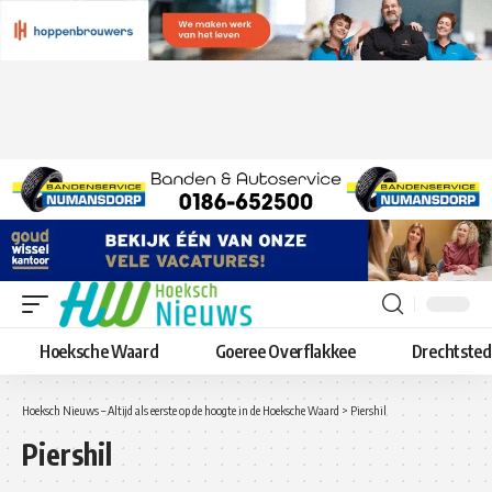
Hoeksche Waard
Goeree Overflakkee
Drechtste
Hoeksch Nieuws – Altijd als eerste op de hoogte in de Hoeksche Waard
>
Piershil
Piershil