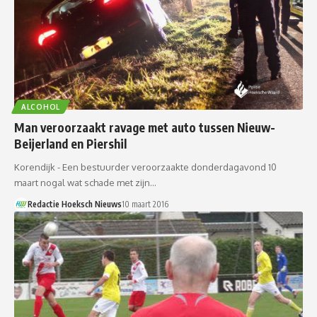
ALCOHOL
Man veroorzaakt ravage met auto tussen Nieuw-
Beijerland en Piershil
Korendijk - Een bestuurder veroorzaakte donderdagavond 10
maart nogal wat schade met zijn…
Redactie Hoeksch Nieuws
10 maart 2016