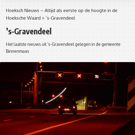
Hoeksch Nieuws – Altijd als eerste op de hoogte in de
Hoeksche Waard
>
’s-Gravendeel
’s-Gravendeel
Het laatste nieuws uit ‘s-Gravendeel gelegen in de gemeente
Binnenmaas