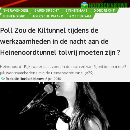
’S-GRAVENDEEL
BARENDRECHT
BINNENMAAS
DORDRECHT
HEINENOORD
HOEKSCHE WAARD
ROTTERDAM
Poll Zou de Kiltunnel tijdens de
werkzaamheden in de nacht aan de
Heinenoordtunnel tolvrij moeten zijn ?
Heinenoord - Rijkswaterstaat voert in de nachten van 5 juni tot en met 27
juli werkzaamheden uit in de Heinenoordtunnel (A29)…
Redactie Hoeksch Nieuws
6 juni 2016