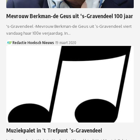
Mevrouw Berkman-de Geus uit ‘s-Gravendeel 100 jaar
's-Gravendeel -Mevrouw Berkman-de Geus uit ’s-Gravendeel viert
vandaag haar 100e verjaardag. In…
Redactie Hoeksch Nieuws
19 maart 2020
Muziekpalet in ’t Trefpunt ’s-Gravendeel