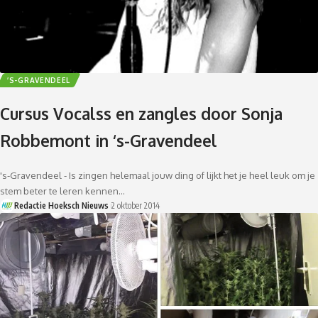
’S-GRAVENDEEL
Cursus Vocalss en zangles door Sonja
Robbemont in ‘s-Gravendeel
's-Gravendeel - Is zingen helemaal jouw ding of lijkt het je heel leuk om je
stem beter te leren kennen…
Redactie Hoeksch Nieuws
2 oktober 2014