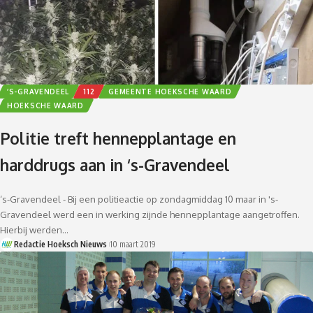
’S-GRAVENDEEL
112
GEMEENTE HOEKSCHE WAARD
HOEKSCHE WAARD
Politie treft hennepplantage en
harddrugs aan in ‘s-Gravendeel
‘s-Gravendeel - Bij een politieactie op zondagmiddag 10 maar in 's-
Gravendeel werd een in werking zijnde hennepplantage aangetroffen.
Hierbij werden…
Redactie Hoeksch Nieuws
10 maart 2019