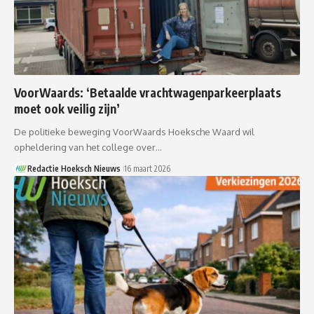
VoorWaards: ‘Betaalde vrachtwagenparkeerplaats
moet ook veilig zijn’
De politieke beweging VoorWaards Hoeksche Waard wil
opheldering van het college over…
Redactie Hoeksch Nieuws
16 maart 2026