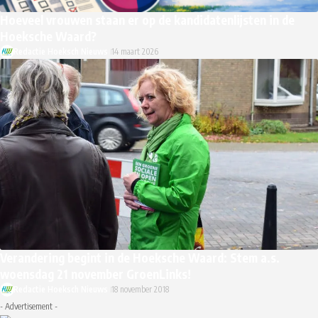
Hoeveel vrouwen staan er op de kandidatenlijsten in de
Hoeksche Waard?
Redactie Hoeksch Nieuws
14 maart 2026
Verandering begint in de Hoeksche Waard: Stem a.s.
woensdag 21 november GroenLinks!
Redactie Hoeksch Nieuws
18 november 2018
- Advertisement -