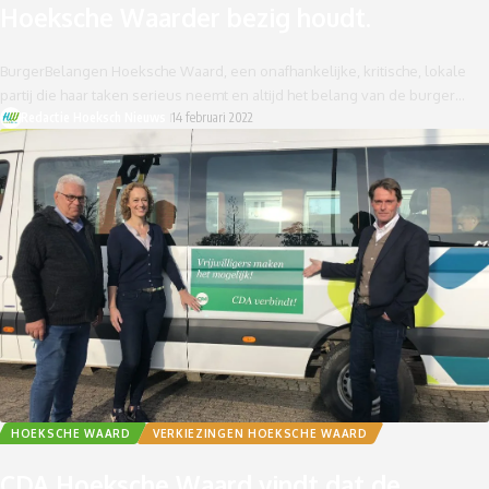
Hoeksche Waarder bezig houdt.
BurgerBelangen Hoeksche Waard, een onafhankelijke, kritische, lokale
partij die haar taken serieus neemt en altijd het belang van de burger…
Redactie Hoeksch Nieuws
14 februari 2022
HOEKSCHE WAARD
VERKIEZINGEN HOEKSCHE WAARD
CDA Hoeksche Waard vindt dat de