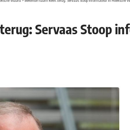
eksche Waard
>
Bekende naam keert terug: Servaas Stoop informateur in Hoeksche 
erug: Servaas Stoop in