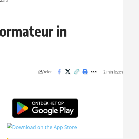
Waard
formateur in
2 min lezen
Delen