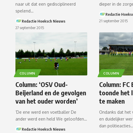
naar uit dat een gedisciplineerd
dieper in de zor
spelend…
Redactie Hoeks
21 september 2015
Redactie Hoeksch Nieuws
27 september 2015
COLUMN
COLUMN
Column: ‘OSV Oud-
Column: FC
Beijerland en de gevolgen
toonde het 
van het ouder worden’
te maken
‘De ene werd een voetballer De
Ondanks dat het 
ander werd een held We geloofden…
en duidelijker w
dan politieacties
Redactie Hoeksch Nieuws