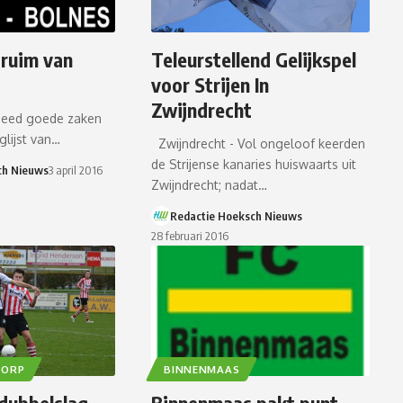
 ruim van
Teleurstellend Gelijkspel
voor Strijen In
Zwijndrecht
 deed goede zaken
glijst van…
Zwijndrecht - Vol ongeloof keerden
de Strijense kanaries huiswaarts uit
ch Nieuws
3 april 2016
Zwijndrecht; nadat…
Redactie Hoeksch Nieuws
28 februari 2016
DORP
BINNENMAAS