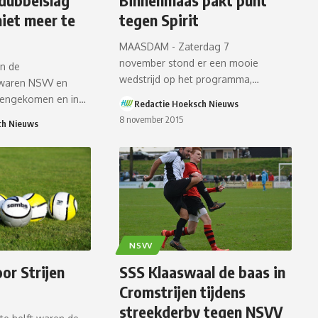
dubbelslag
Binnenmaas pakt punt
niet meer te
tegen Spirit
MAASDAM - Zaterdag 7
november stond er een mooie
n de
wedstrijd op het programma,…
waren NSVV en
egengekomen en in…
Redactie Hoeksch Nieuws
8 november 2015
ch Nieuws
NSVV
oor Strijen
SSS Klaaswaal de baas in
Cromstrijen tijdens
streekderby tegen NSVV