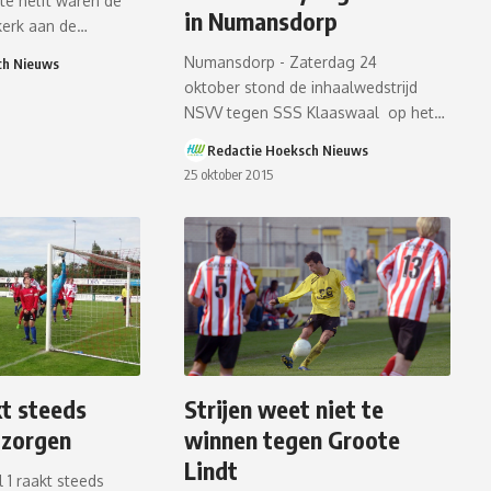
te helft waren de
in Numansdorp
kerk aan de…
Numansdorp - Zaterdag 24
ch Nieuws
oktober stond de inhaalwedstrijd
NSVV tegen SSS Klaaswaal op het…
Redactie Hoeksch Nieuws
25 oktober 2015
kt steeds
Strijen weet niet te
 zorgen
winnen tegen Groote
Lindt
l 1 raakt steeds