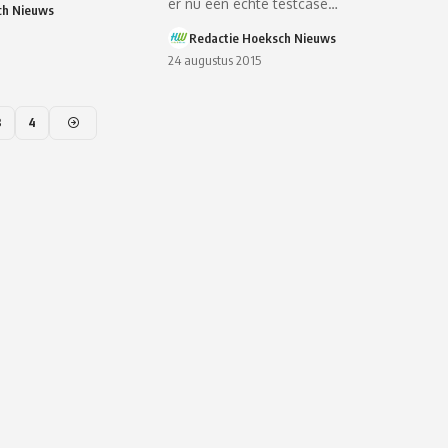
er nu een echte testcase…
ch Nieuws
Redactie Hoeksch Nieuws
24 augustus 2015
3
4