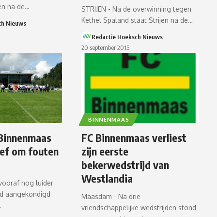
gen na de…
STRIJEN - Na de overwinning tegen
Kethel Spaland staat Strijen na de…
ch Nieuws
Redactie Hoeksch Nieuws
20 september 2015
BINNENMAAS
 Binnenmaas
FC Binnenmaas verliest
lef om fouten
zijn eerste
bekerwedstrijd van
Westlandia
vooraf nog luider
erd aangekondigd
Maasdam - Na drie
…
vriendschappelijke wedstrijden stond