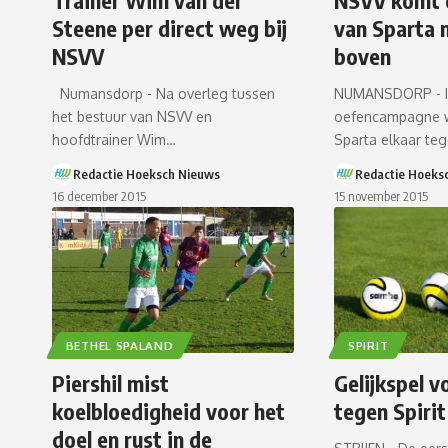
Trainer Wim van der
NSVV komt 
Steene per direct weg bij
van Sparta 
NSVV
boven
Numansdorp - Na overleg tussen
NUMANSDORP - I
het bestuur van NSVV en
oefencampagne 
hoofdtrainer Wim…
Sparta elkaar t
Redactie Hoeksch Nieuws
Redactie Hoeks
16 december 2015
15 november 2015
BETHEL SPALAND
SPIRIT
Piershil mist
Gelijkspel v
koelbloedigheid voor het
tegen Spirit
doel en rust in de