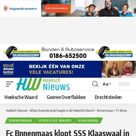
Aa
Lettergrootte
aanpassen
Hoeksche Waard
Goeree Overflakkee
Drechtsteden
Hoeksch Nieuws – Altijd als eerste op de hoogte in de Hoeksche Waard
>
Binnenmaas
>
Fc Bnnenmaas klopt SSS Klaaswaal in streekderby
BINNENMAAS
HOEKSCHE WAARD
KLAASWAAL
Fc Bnnenmaas klopt SSS Klaaswaal in