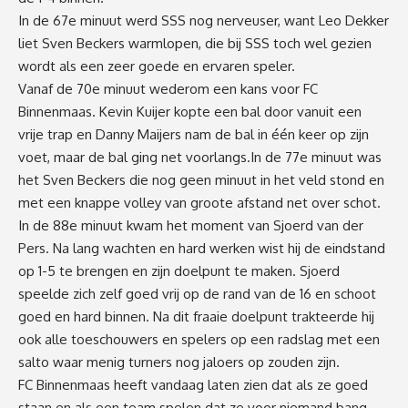
In de 67e minuut werd SSS nog nerveuser, want Leo Dekker
liet Sven Beckers warmlopen, die bij SSS toch wel gezien
wordt als een zeer goede en ervaren speler.
Vanaf de 70e minuut wederom een kans voor FC
Binnenmaas. Kevin Kuijer kopte een bal door vanuit een
vrije trap en Danny Maijers nam de bal in één keer op zijn
voet, maar de bal ging net voorlangs.In de 77e minuut was
het Sven Beckers die nog geen minuut in het veld stond en
met een knappe volley van groote afstand net over schot.
In de 88e minuut kwam het moment van Sjoerd van der
Pers. Na lang wachten en hard werken wist hij de eindstand
op 1-5 te brengen en zijn doelpunt te maken. Sjoerd
speelde zich zelf goed vrij op de rand van de 16 en schoot
goed en hard binnen. Na dit fraaie doelpunt trakteerde hij
ook alle toeschouwers en spelers op een radslag met een
salto waar menig turners nog jaloers op zouden zijn.
FC Binnenmaas heeft vandaag laten zien dat als ze goed
staan en als een team spelen dat ze voor niemand bang