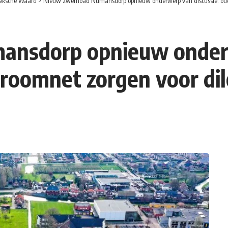
eksche Waard
>
Nieuw zwembad Numansdorp opnieuw onderwerp van discussie: budg
nsdorp opnieuw onderw
troomnet zorgen voor d