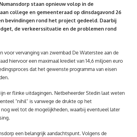
Numansdorp staan opnieuw volop in de
e aan college en gemeenteraad op dinsdagavond 26
n bevindingen rond het project gedeeld. Daarbij
dget, de verkeerssituatie en de problemen rond
nen voor vervanging van zwembad De Waterstee aan de
ad hiervoor een maximaal krediet van 14,6 miljoen euro
estedingsproces dat het gewenste programma van eisen
rden.
jn er flinke uitdagingen. Netbeheerder Stedin laat weten
menteel “nihil” is vanwege de drukte op het
t nog wel tot de mogelijkheden, waarbij eventueel later
sing.
ansdorp een belangrijk aandachtspunt. Volgens de