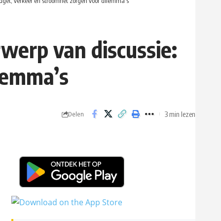
et, verkeer en stroomnet zorgen voor dilemma’s
erp van discussie:
ilemma’s
3 min lezen
Delen