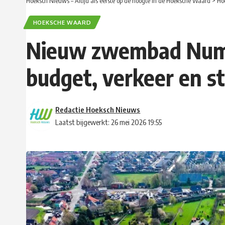
Hoeksch Nieuws – Altijd als eerste op de hoogte in de Hoeksche Waard
>
Ho
HOEKSCHE WAARD
Nieuw zwembad Numa
budget, verkeer en s
Redactie Hoeksch Nieuws
Laatst bijgewerkt: 26 mei 2026 19:55