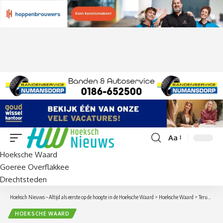
Aa
Lettergrootte
Hoeksche Waard
aanpassen
Goeree Overflakkee
Drechtsteden
Hoeksch Nieuws – Altijd als eerste op de hoogte in de Hoeksche Waard
>
Hoeksche Waard
>
Terug in de tijd met ‘Uitgaan in de Polder’: boek over roemruchte uitgaansjaren in o.a. de Posthoorn en Alcazar verschijnt deze zomer
HOEKSCHE WAARD