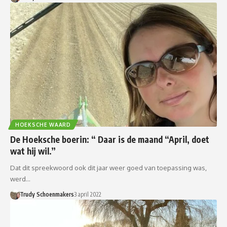
HOEKSCHE WAARD
De Hoeksche boerin: “ Daar is de maand “April, doet
wat hij wil.”
Dat dit spreekwoord ook dit jaar weer goed van toepassing was,
werd…
Trudy Schoenmakers
3 april 2022