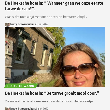
De Hoeksche boerin: “ Wanneer gaan we onze eerste
tarwe dorsen?”.
Wat is dat toch altijd met die boeren en het weer. Altijd…
Trudy Schoenmakers
5 juni 2022
HOEKSCHE WAARD
De Hoeksche boerin: “De tarwe groeit mooi door.”
De maand mei is al weer een paar dagen oud. Het zonnetje…
Trudy Schoenmakers
6 mei 2022