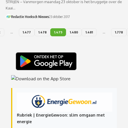
STRIJEN – Vanmorgen maandag 23 oktober is het bruggetje over de
Kaai…
Redactie Hoeksch Nieuws
23 oktober 2017
2
…
1.477
1.478
1.479
1.480
1.481
…
1.778
Rubriek | EnergieGewoon: slim omgaan met
energie