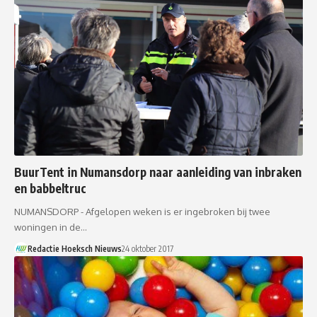
BuurTent in Numansdorp naar aanleiding van inbraken
en babbeltruc
NUMANSDORP - Afgelopen weken is er ingebroken bij twee
woningen in de…
Redactie Hoeksch Nieuws
24 oktober 2017