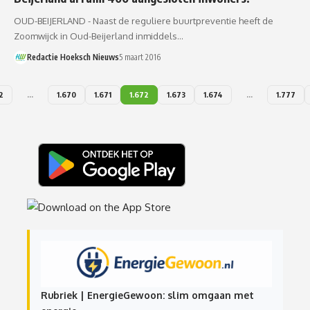
OUD-BEIJERLAND - Naast de reguliere buurtpreventie heeft de
Zoomwijck in Oud-Beijerland inmiddels…
Redactie Hoeksch Nieuws
5 maart 2016
2
…
1.670
1.671
1.672
1.673
1.674
…
1.777
Rubriek | EnergieGewoon: slim omgaan met