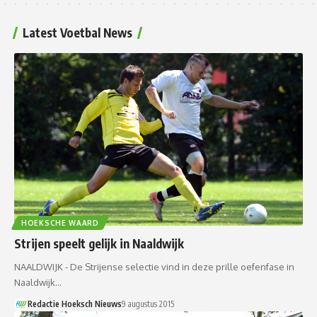
Latest Voetbal News
HOEKSCHE WAARD
Strijen speelt gelijk in Naaldwijk
NAALDWIJK - De Strijense selectie vind in deze prille oefenfase in
Naaldwijk…
Redactie Hoeksch Nieuws
9 augustus 2015