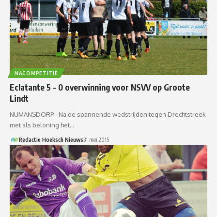
NACOMPETITIE
Eclatante 5 – 0 overwinning voor NSVV op Groote
Lindt
NUMANSDORP - Na de spannende wedstrijden tegen Drechtstreek
met als beloning het…
Redactie Hoeksch Nieuws
31 mei 2015