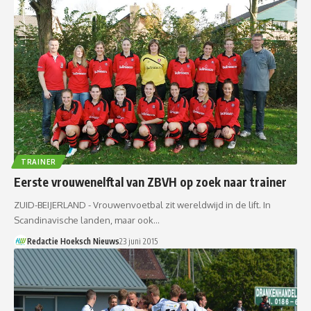
TRAINER
Eerste vrouwenelftal van ZBVH op zoek naar trainer
ZUID-BEIJERLAND - Vrouwenvoetbal zit wereldwijd in de lift. In
Scandinavische landen, maar ook…
Redactie Hoeksch Nieuws
23 juni 2015