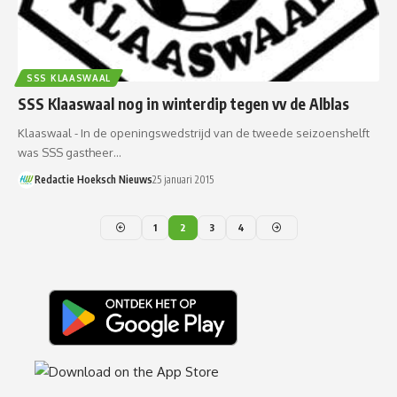
SSS KLAASWAAL
SSS Klaaswaal nog in winterdip tegen vv de Alblas
Klaaswaal - In de openingswedstrijd van de tweede seizoenshelft
was SSS gastheer…
Redactie Hoeksch Nieuws
25 januari 2015
1
2
3
4