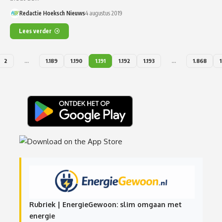
Redactie Hoeksch Nieuws
4 augustus 2019
Lees verder
2
…
1.189
1.190
1.191
1.192
1.193
…
1.868
Rubriek | EnergieGewoon: slim omgaan met
energie