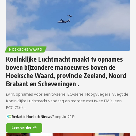
HOEKSCHE WAARD
Koninklijke Luchtmacht maakt tv opnames
boven bijzondere manoeuvres boven de
Hoeksche Waard, provincie Zeeland, Noord
Brabant en Scheveningen .
i.v.m. opnames voor een tv-serie EO-serie ‘Hoogvliegers’ vliegt de
Koninklijke Luchtmacht vandaag en morgen met twee F16’s, een
PC7, C130…
Redactie Hoeksch Nieuws
7 augustus 2019
Lees verder