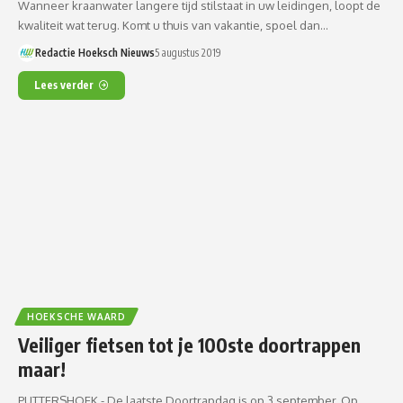
Wanneer kraanwater langere tijd stilstaat in uw leidingen, loopt de
kwaliteit wat terug. Komt u thuis van vakantie, spoel dan…
Redactie Hoeksch Nieuws
5 augustus 2019
Lees verder
HOEKSCHE WAARD
Veiliger fietsen tot je 100ste doortrappen
maar!
PUTTERSHOEK - De laatste Doortrapdag is op 3 september. Op